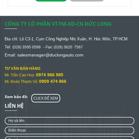
CÔNG TY CỔ PHẦN VT-TM-XD-CN ĐỨC LONG
Địa chỉ: Lô C3-1, Cụm Công Nghiệp Nhị Xuân, H. Hóc Môn, TP.HCM
Tel:
(028) 3595 0599 - Fax: (028) 3620 7567
salesmanager@
duclongauto.com
Email:
TƯ VẤN BÁN HÀNG
0974 966 985
Mr. Trần Cao Huy:
0909 474 866
Mr. Đoàn Thanh Vũ:
Xem bản đồ:
CLICK ĐỂ XEM
LIÊN HỆ