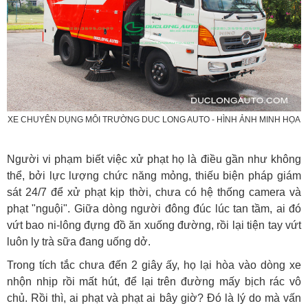
XE CHUYÊN DỤNG MÔI TRƯỜNG DUC LONG AUTO - HÌNH ẢNH MINH HỌA
Người vi phạm biết việc xử phạt họ là điều gần như không
thể, bởi lực lượng chức năng mỏng, thiếu biện pháp giám
sát 24/7 để xử phạt kịp thời, chưa có hệ thống camera và
phạt "nguội". Giữa dòng người đông đúc lúc tan tầm, ai đó
vứt bao ni-lông đựng đồ ăn xuống đường, rồi lại tiện tay vứt
luôn ly trà sữa đang uống dở.
Trong tích tắc chưa đến 2 giây ấy, họ lại hòa vào dòng xe
nhộn nhịp rồi mất hút, để lại trên đường mấy bịch rác vô
chủ. Rồi thì, ai phạt và phạt ai bây giờ? Đó là lý do mà vấn