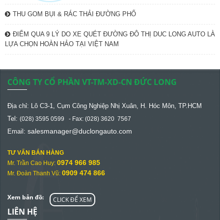
THU GOM BỤI & RÁC THẢI ĐƯỜNG PHỐ
ĐIỂM QUA 9 LÝ DO XE QUÉT ĐƯỜNG ĐÔ THỊ DUC LONG AUTO LÀ
LỰA CHỌN HOÀN HẢO TẠI VIỆT NAM
CÔNG TY CỔ PHẦN VT-TM-XD-CN ĐỨC LONG
Địa chỉ: Lô C3-1, Cụm Công Nghiệp Nhị Xuân, H. Hóc Môn, TP.HCM
Tel:
(028) 3595 0599 - Fax: (028) 3620 7567
salesmanager@
duclongauto.com
Email:
TƯ VẤN BÁN HÀNG
0974 966 985
Mr. Trần Cao Huy:
0909 474 866
Mr. Đoàn Thanh Vũ:
Xem bản đồ:
CLICK ĐỂ XEM
LIÊN HỆ