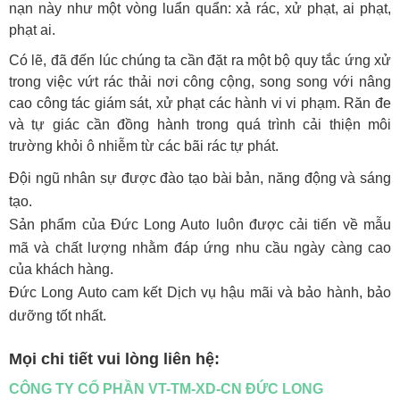
nạn này như một vòng luẩn quẩn: xả rác, xử phạt, ai phạt,
phạt ai.
Có lẽ, đã đến lúc chúng ta cần đặt ra một bộ quy tắc ứng xử
trong việc vứt rác thải nơi công cộng, song song với nâng
cao công tác giám sát, xử phạt các hành vi vi phạm. Răn đe
và tự giác cần đồng hành trong quá trình cải thiện môi
trường khỏi ô nhiễm từ các bãi rác tự phát.
Đội ngũ nhân sự được đào tạo bài bản, năng động và sáng
tạo.
Sản phẩm của Đức Long Auto luôn được cải tiến về mẫu
mã và chất lượng nhằm đáp ứng nhu cầu ngày càng cao
của khách hàng.
Đức Long Auto cam kết Dịch vụ hậu mãi và bảo hành, bảo
dưỡng tốt nhất.
Mọi chi tiết vui lòng liên hệ:
CÔNG TY CỔ PHẦN VT-TM-XD-CN ĐỨC LONG