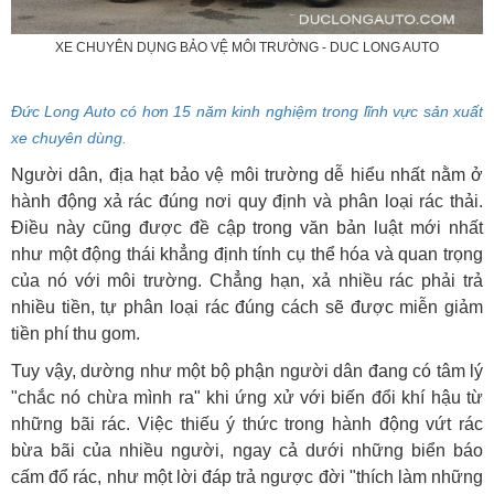
XE CHUYÊN DỤNG BẢO VỆ MÔI TRƯỜNG - DUC LONG AUTO
Đức Long Auto có hơn 15 năm kinh nghiệm trong lĩnh vực sản xuất
xe chuyên dùng.
Người dân, địa hạt bảo vệ môi trường dễ hiểu nhất nằm ở
hành động xả rác đúng nơi quy định và phân loại rác thải.
Điều này cũng được đề cập trong văn bản luật mới nhất
như một động thái khẳng định tính cụ thể hóa và quan trọng
của nó với môi trường. Chẳng hạn, xả nhiều rác phải trả
nhiều tiền, tự phân loại rác đúng cách sẽ được miễn giảm
tiền phí thu gom.
Tuy vậy, dường như một bộ phận người dân đang có tâm lý
"chắc nó chừa mình ra" khi ứng xử với biến đổi khí hậu từ
những bãi rác. Việc thiếu ý thức trong hành động vứt rác
bừa bãi của nhiều người, ngay cả dưới những biển báo
cấm đổ rác, như một lời đáp trả ngược đời "thích làm những