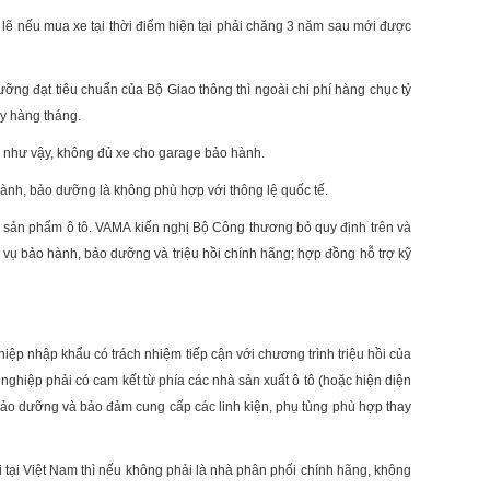
i lẽ nếu mua xe tại thời điểm hiện tại phải chăng 3 năm sau mới được
ưỡng đạt tiêu chuẩn của Bộ Giao thông thì ngoài chi phí hàng chục tỷ
ày hàng tháng.
, như vậy, không đủ xe cho garage bảo hành.
hành, bảo dưỡng là không phù hợp với thông lệ quốc tế.
ác sản phẩm ô tô. VAMA kiến nghị Bộ Công thương bỏ quy định trên và
 vụ bảo hành, bảo dưỡng và triệu hồi chính hãng; hợp đồng hỗ trợ kỹ
hiệp nhập khẩu có trách nhiệm tiếp cận với chương trình triệu hồi của
ghiệp phải có cam kết từ phía các nhà sản xuất ô tô (hoặc hiện diện
, bảo dưỡng và bảo đảm cung cấp các linh kiện, phụ tùng phù hợp thay
 tại Việt Nam thì nếu không phải là nhà phân phối chính hãng, không