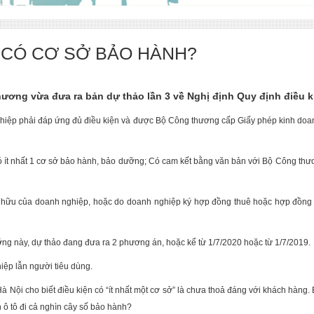
 CÓ CƠ SỞ BẢO HÀNH?
ơng vừa đưa ra bản dự thảo lần 3 về Nghị định Quy định điều ki
ghiệp phải đáp ứng đủ điều kiện và được Bộ Công thương cấp Giấy phép kinh doa
ó ít nhất 1 cơ sở bảo hành, bảo dưỡng; Có cam kết bằng văn bản với Bộ Công thươ
 hữu của doanh nghiệp, hoặc do doanh nghiệp ký hợp đồng thuê hoặc hợp đồng c
ỡng này, dự thảo đang đưa ra 2 phương án, hoặc kể từ 1/7/2020 hoặc từ 1/7/2019.
iệp lẫn người tiêu dùng.
 Nội cho biết điều kiện có “ít nhất một cơ sở” là chưa thoả đáng với khách hàng
ô tô đi cả nghìn cây số bảo hành?