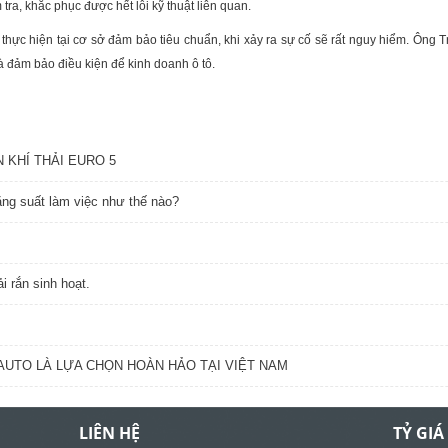
a, khắc phục được hết lỗi kỹ thuật liên quan.
ực hiện tại cơ sở đảm bảo tiêu chuẩn, khi xảy ra sự cố sẽ rất nguy hiểm. Ông Tru
à đảm bảo điều kiện để kinh doanh ô tô.
 KHÍ THẢI EURO 5
ng suất làm việc như thế nào?
i rắn sinh hoạt.
AUTO LÀ LỰA CHỌN HOÀN HẢO TẠI VIỆT NAM
LIÊN HỆ
TỶ GIÁ