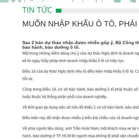
TIN TỨC
MUỐN NHẬP KHẨU Ô TÔ, PHẢI
Sau 2 bản dự thảo nhận được nhiều góp ý, Bộ Công thư
bảo hành, bảo dưỡng ô tô.
Một trong những điểm đáng chú ý của dự thảo Nghị định là doanh n
kể từ ngày Giấy pháp kinh doanh nhập khẩu ô tô có hiệu lực.
Điều 16 của dự thảo Nghị định nêu rõ điều kiện nhập khẩu ô tô là: C
hồi xe.
Cũng trong Điều 16, cơ sở bảo hành, bảo dưỡng ô tô phải thuộc sở
hoặc thuộc hệ thống phân phối của doanh nghiệp.
Về thời gian áp dụng việc sở hữu tối thiểu 1 cơ sở bảo hành, bảo dư
Điều kiện này đã nhận được nhiều ý kiến trái chiều của cả doanh ngh
Về phía người tiêu dùng, anh Trần Hoài Nam, một khách mua xe tại Hà
hành, bảo dưỡng ở TP. HCM thì người mua không lẽ phải vận chuyển 