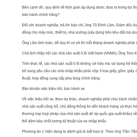
Bên cạnh đó, quy định về thời gian áp dụng được đưa ra trong dự thả
bảo hành chính hãng?
Đối với doanh nghiệp, trả lời báo chí, ông Tô Đình Lâm, Giám đốc Au
đồng cho máy móc, thiết bị, nhà xưởng (xây dựng trên khu đất mà do
Ông Lâm tính toán, để duy trì cơ sở thì mỗi tháng doanh nghiệp phả
Chủ tịch Hiệp hội các nhà sản xuất ô tô Việt Nam (VAMA), Ông Toru 
Trên thực tế, các nhà sản xuất ô tô không sở hữu mà sử dụng hệ thố
bổ sung yêu cầu các nhà nhập khẩu phải nộp 3 loại giấy, gồm: giấy 
thuật; hợp đồng cung cấp phụ tùng chính hãng.
Băn khoăn việc triệu hồi, bảo hành xe
Về việc triệu hồi xe, theo dự thảo, doanh nghiệp phải chịu trách nhi
nhà sản xuất công bố, chủ động thông tin đến khách hàng và thực hi
thương mại hợp pháp của nhà sản xuất đó tại quốc gia xuất khẩu) về 
thế đảm bảo chất lượng kỹ thuật của xe nhập khẩu.
Phương án 1 hiện đang bị đánh giá là bất hợp lý. Theo ông Trần Tấn