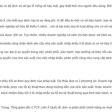
o có độ lệch và sẽ tạo lỗ hổng về hậu mãi, gây thiệt thòi cho người tiêu dùng. Bở
to K cho biết quy định này là sự lãng phí. Vì để đầu tư một cơ sở bảo hành, bảo d
anh nghiệp sở hữu tối thiểu 5 năm)…còn là bài toán duy trì hoạt động cho cơ sở n
i sửa được 300 xe. Tuy nhiên, nhiều doanh nghiệp cả năm chỉ bán được vài trăm xe
Kinoshita cũng nhận định yêu cầu nhà sản xuất, nhập khẩu ô tô phải có cơ sở bảo 
ng các đại lý ủy quyền trong việc phân phối, bảo hành, bảo dưỡng và triệu hồi c
ủy quyền của nhà sản xuất cho việc nhập khẩu, phân phối cũng như cung cấp dịch
ệm triệu hồi xe theo quy định của pháp luật. Dự thảo đưa ra 2 phương án: Doanh ng
ện khắc phục các lỗi kỹ thuật theo đúng hướng dẫn của nhà sản xuất. Hoặc doanh n
trách nhiệm triệu hồi ô tô nhập khẩu và hỗ trợ kỹ thuật trong quá trình bảo hành
 Trung, Tổng giám đốc CTCP Liên Á Quốc tế, đơn vị phân phối chính hãng xe Audi