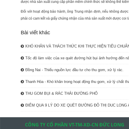
được nhà sản xuất cung cấp phần mềm chính thức sẽ không thể kiểm tr
Đối với hoạt động bảo hành, ông Trung nhận định, nếu không được th
phải có cam kết và giấy chứng nhận của nhà sản xuất mới được coi l
Bài viết khác
KHÓ KHĂN VÀ THÁCH THỨC KHI THỰC HIỆN TIÊU CHUẨN
Tốc độ làm việc của xe quét đường hút bụi ảnh hưởng đến nă
Đồng Nai - Thiếu nguồn lực đầu tư cho thu gom, xử lý rác.
Thanh Hóa - Khó khăn trong hoạt động thu gom, xử lý chất thả
THU GOM BỤI & RÁC THẢI ĐƯỜNG PHỐ
ĐIỂM QUA 9 LÝ DO XE QUÉT ĐƯỜNG ĐÔ THỊ DUC LONG 
CÔNG TY CỔ PHẦN VT-TM-XD-CN ĐỨC LONG