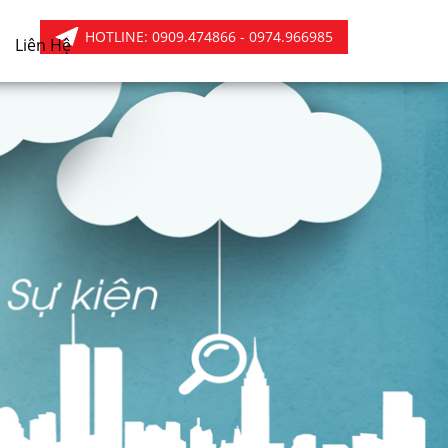
HOTLINE:
0909.474866 - 0974.966985
Liên Hệ