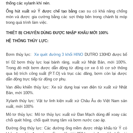
thống các xylanh khí nén.
Ống hút xuất xứ Ý được chế tạo bằng
cao su có khả năng chống
mòn và được gia cường bằng các sợi thép bên trong chánh bị móp
trong quá trình làm việc.
THIẾT BỊ CHUYÊN DÙNG ĐƯỢC NHẬP KHẨU MỚI 100%
HỆ THỐNG THỦY LỰC:
Bơm thủy lực:
Xe quét đường 3 khối HINO
DUTRO 130HD
được bố
trí 02 bơm thủy lực loại bánh răng, xuất xứ Nhật Bản, mới 100%.
Trong đó một bơm được dẫn động từ động cơ xe ô tô cơ sở thông
qua bộ trích công suất (P.T.O) và trục các đăng, bơm còn lại được
dẫn động trực tiếp từ động cơ phụ.
Van điều khiển thủy lực: Xe sử dụng loại van điện từ
xuất xứ Nhật
Bản, mới 100%.
Xylanh thủy lực: Vật tư linh kiện xuất xứ Châu Âu do Việt Nam sản
xuất, mới 100%
Mô tơ thủy lực: M
ô tơ thủy lực xuất xứ Đan Mạch dùng để xoay các
chổi quét hông, chổi quét trung tâm và bơm nước cao áp.
Đường ống thủy lực: Các đường ống mềm được nhập khẩu từ Ý có