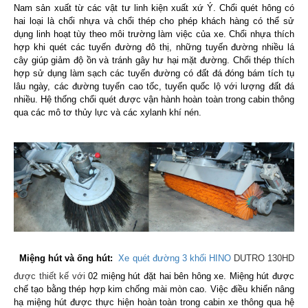
Nam sản xuất từ các vật tư linh kiện xuất xứ Ý. Chổi quét hông có
hai loại là chổi nhựa và chổi thép cho phép khách hàng có thể sử
dụng linh hoạt tùy theo môi trường làm việc của xe. Chổi nhựa thích
hợp khi quét các tuyến đường đô thị, những tuyến đường nhiều lá
cây giúp giảm độ ồn và tránh gây hư hại mặt đường. Chổi thép thích
hợp sử dụng làm sạch các tuyến đường có đất đá đóng bám tích tụ
lâu ngày, các đường tuyến cao tốc, tuyến quốc lộ với lượng đất đá
nhiều. Hệ thống chổi quét được vận hành hoàn toàn trong cabin thông
qua các mô tơ thủy lực và các xylanh khí nén.
Miệng hút và ống hút:
Xe quét đường 3 khối HINO
DUTRO 130HD
được thiết kế với
02 miệng hút đặt hai bên hông xe. Miệng hút được
chế tạo bằng thép hợp kim chống mài mòn cao. Việc điều khiển nâng
hạ miệng hút được thực hiện hoàn toàn trong cabin xe thông qua hệ