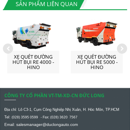
SẢN PHẨM LIÊN QUAN
XE QUÉT ĐƯỜNG
XE QUÉT ĐƯỜNG
HÚT BỤI RE 4000 -
HÚT BỤI RE 5000 -
HINO
HINO
CÔNG TY CỔ PHẦN VT-TM-XD-CN ĐỨC LONG
Địa chỉ: Lô C3-1, Cụm Công Nghiệp Nhị Xuân, H. Hóc Môn, TP.HCM
Tel:
(028) 3595 0599 - Fax: (028) 3620 7567
salesmanager@
duclongauto.com
Email: