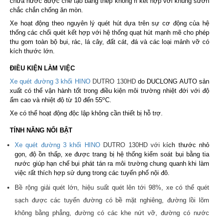
chứa nước được chế tạo bằng thép không rỉ kết hợp với khung sườn
chắc chắn chống ăn mòn.
Xe hoạt động theo nguyên lý quét hút dựa trên sự cơ động của hệ
thống các chổi quét kết hợp với hệ thống quạt hút mạnh mẽ cho phép
thu gom toàn bộ bụi, rác, lá cây, đất cát, đá và các loại mảnh vỡ có
kích thước lớn.
ĐIỀU KIỆN LÀM VIỆC
Xe quét đường 3 khối HINO
DUTRO 130HD
do DUCLONG AUTO sản
xuất có thể vận hành tốt trong điều kiện môi trường nhiệt đới với độ
o
ẩm cao và nhiệt độ từ 10 đến 55
C.
Xe có thể hoạt động độc lập không cần thiết bị hỗ trợ.
TÍNH NĂNG NỔI BẬT
Xe quét đường 3 khối HINO
DUTRO 130HD với k
ích thước nhỏ
gọn, độ ồn thấp, xe được trang bị
hệ thống kiểm soát bụi bằng tia
nước giúp hạn chế bụi phát tán ra môi trường chung quanh khi làm
việc rất thích hợp sử dụng trong các tuyến phố nội đô.
Bề rộng giải quét lớn, hiệu suất quét lên tới 98%, xe có thể quét
sạch được các tuyến đường có bề mặt nghiêng, đường lồi lõm
không bằng phẳng, đường có các khe nứt vỡ, đường có nước