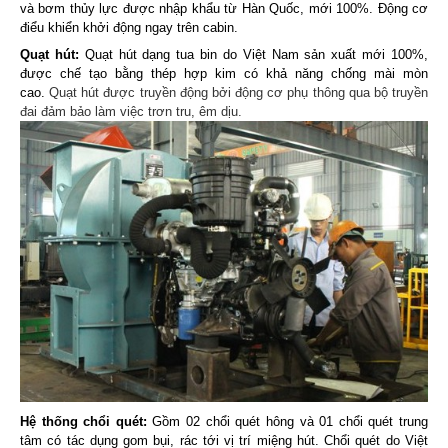
và bơm thủy lực được nhập khẩu từ Hàn Quốc, mới 100%. Động cơ
điểu khiển khởi động ngay trên cabin.
Quạt hút:
Quạt hút dạng tua bin do Việt Nam sản xuất mới 100%,
được chế tạo bằng thép hợp kim có khả năng chống mài mòn
cao.
Quạt hút được truyền động bởi động cơ phụ thông qua bộ truyền
đai đảm bảo làm việc trơn tru, êm dịu.
Hệ thống chổi quét:
Gồm 02 chổi quét hông và 01 chổi quét trung
tâm có tác dụng gom bụi, rác tới vị trí miệng hút. Chổi quét do Việt