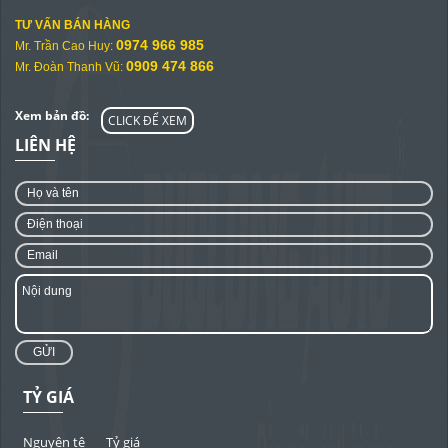
TƯ VẤN BÁN HÀNG
0974 966 985
Mr. Trần Cao Huy:
0909 474 866
Mr. Đoàn Thanh Vũ:
Xem bản đồ:
CLICK ĐỂ XEM
LIÊN HỆ
GỬI
TỶ GIÁ
Nguyên tệ
Tỷ giá