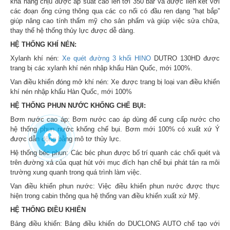
khả năng chịu được áp suất cao lên tới 350 bar và được liên kết với
các đoạn ống cứng thông qua các co nối có đầu ren dạng “hạt bắp”
giúp nâng cao tính thẩm mỹ cho sản phẩm và giúp việc sửa chữa,
thay thế hệ thống thủy lực được dễ dàng.
HỆ THỐNG KHÍ NÉN:
Xylanh khí nén:
Xe quét đường 3 khối HINO
DUTRO 130HD
được
trang bị các xylanh khí nén nhập khẩu Hàn Quốc, mới 100%.
Van điều khiển đóng mở khí nén: Xe được trang bị loại van điều khiển
khí nén nhập khẩu Hàn Quốc, mới 100%
HỆ THỐNG PHUN NƯỚC KHỐNG CHẾ BỤI:
Bơm nước cao áp: Bơm nước cao áp dùng để cung cấp nước cho
hệ thống phun nước khống chế bụi. Bơm mới 100% có xuất xứ Ý
được dẫn động bằng mô tơ thủy lực.
Hệ thống béc phun: Các béc phun được bố trí quanh các chổi quét và
trên đường xả của quạt hút với mục đích hạn chế bụi phát tán ra môi
trường xung quanh trong quá trình làm việc.
Van điều khiển phun nước: Việc điều khiển phun nước được thực
hiện trong cabin thông qua hệ thống van điều khiển xuất xứ Mỹ.
HỆ THỐNG ĐIỀU KHIỂN
Bảng điều khiển: Bảng điều khiển do DUCLONG AUTO chế tạo với