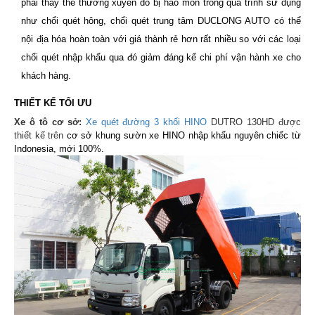
phải thay thế thường xuyên do bị hao mòn trong quá trình sử dụng
như chổi quét hông, chổi quét trung tâm DUCLONG AUTO có thể
nội địa hóa hoàn toàn với giá thành rẻ hơn rất nhiều so với các loại
chổi quét nhập khẩu qua đó giảm đáng kể chi phí vận hành xe cho
khách hàng.
THIẾT KẾ TỐI ƯU
Xe ô tô cơ sở:
Xe quét đường 3 khối HINO
DUTRO 130HD được
thiết kế trên
cơ sở khung sườn xe HINO nhập khẩu nguyên chiếc từ
Indonesia, mới 100%.