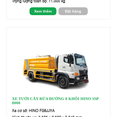
Trọng lượng toàn bộ: 11.000 kg
Xem thêm
Đặt hàng
XE TƯỚI CÂY RỬA ĐƯỜNG 8 KHỐI HINO SSP
8000
Xe cơ sở: HINO FG8JJ7A