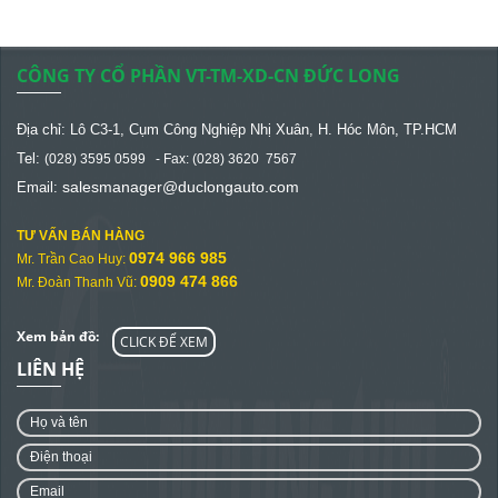
CÔNG TY CỔ PHẦN VT-TM-XD-CN ĐỨC LONG
Địa chỉ: Lô C3-1, Cụm Công Nghiệp Nhị Xuân, H. Hóc Môn, TP.HCM
Tel:
(028) 3595 0599 - Fax: (028) 3620 7567
salesmanager@
duclongauto.com
Email:
TƯ VẤN BÁN HÀNG
0974 966 985
Mr. Trần Cao Huy:
0909 474 866
Mr. Đoàn Thanh Vũ:
Xem bản đồ:
CLICK ĐỂ XEM
LIÊN HỆ