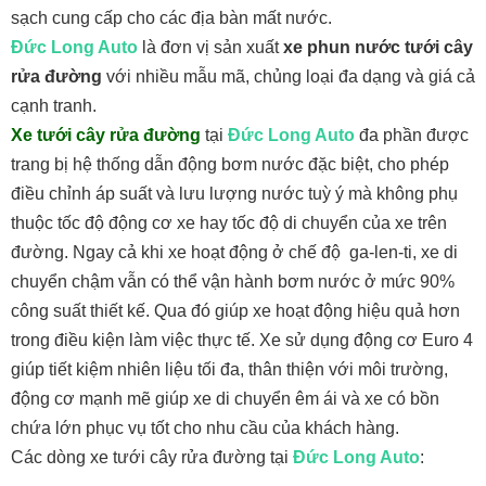
sạch cung cấp cho các địa bàn mất nước.
Đức Long Auto
là đơn vị sản xuất
xe phun nước tưới cây
rửa đường
với nhiều mẫu mã, chủng loại đa dạng và giá cả
cạnh tranh.
Xe tưới cây rửa đường
tại
Đức Long Auto
đa phần được
trang bị hệ thống dẫn động bơm nước đặc biệt, cho phép
điều chỉnh áp suất và lưu lượng nước tuỳ ý mà không phụ
thuộc tốc độ động cơ xe hay tốc độ di chuyển của xe trên
đường. Ngay cả khi xe hoạt động ở chế độ ga-len-ti, xe di
chuyển chậm vẫn có thể vận hành bơm nước ở mức 90%
công suất thiết kế. Qua đó giúp xe hoạt động hiệu quả hơn
trong điều kiện làm việc thực tế. Xe sử dụng động cơ Euro 4
giúp tiết kiệm nhiên liệu tối đa, thân thiện với môi trường,
động cơ mạnh mẽ giúp xe di chuyển êm ái và xe có bồn
chứa lớn phục vụ tốt cho nhu cầu của khách hàng.
Các dòng xe tưới cây rửa đường tại
Đức Long Auto
: