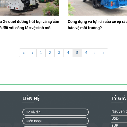
a Xe quét đường hút bụi và sự cần
Công dụng và lợi ích của xe ép rác
ó đối với công tác vệ sinh môi
bảo vệ môi trường?
«
‹
1
2
3
4
5
6
›
»
LIÊN HỆ
TỶ GIÁ
Nguyên 
USD
EUR