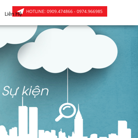
HOTLINE:
0909.474866 - 0974.966985
Liên Hệ