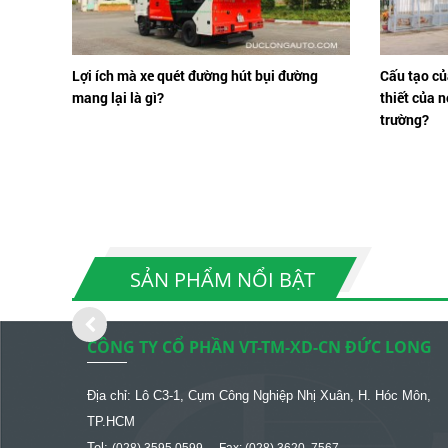
Lợi ích mà xe quét đường hút bụi đường
Cấu tạo củ
mang lại là gì?
thiết của n
trường?
SẢN PHẨM NỔI BẬT
CÔNG TY CỔ PHẦN VT-TM-XD-CN ĐỨC LONG
Địa chỉ: Lô C3-1, Cụm Công Nghiệp Nhị Xuân, H. Hóc Môn,
TP.HCM
Tel: